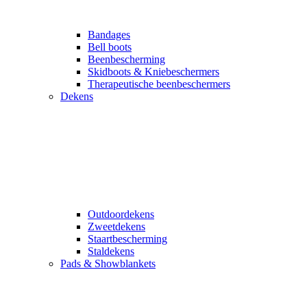
Bandages
Bell boots
Beenbescherming
Skidboots & Kniebeschermers
Therapeutische beenbeschermers
Dekens
Outdoordekens
Zweetdekens
Staartbescherming
Staldekens
Pads & Showblankets