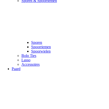
Sporen & Spoorriemen
Sporen
Spoorriemen
Spoorwielen
Bolo Ties
Lasso
Accessoires
Paard