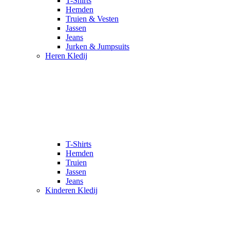
T-Shirts
Hemden
Truien & Vesten
Jassen
Jeans
Jurken & Jumpsuits
Heren Kledij
T-Shirts
Hemden
Truien
Jassen
Jeans
Kinderen Kledij