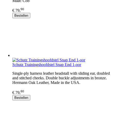
Maat: Cob
90
€ 79,
Bestellen
Schutz Trainingshoofdstel Snap End 1-oor
Single-ply harness leather headstall with sliding ear, doubled
and stitched cheeks. Double buckle adjustments in bronze.
Hermann Oak Leather, Made in the USA.
80
€ 79,
Bestellen