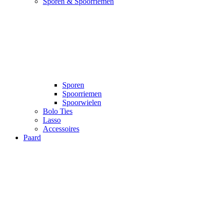
Sporen & Spoorriemen
Sporen
Spoorriemen
Spoorwielen
Bolo Ties
Lasso
Accessoires
Paard