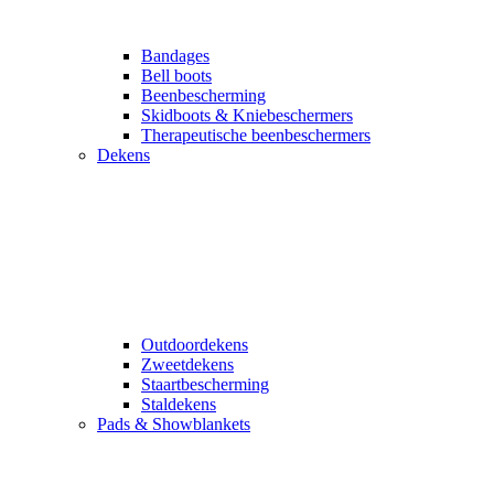
Bandages
Bell boots
Beenbescherming
Skidboots & Kniebeschermers
Therapeutische beenbeschermers
Dekens
Outdoordekens
Zweetdekens
Staartbescherming
Staldekens
Pads & Showblankets