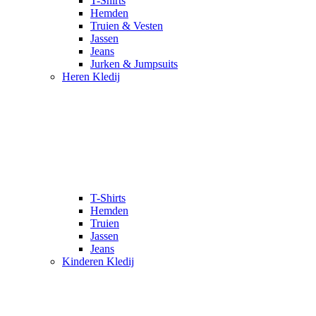
T-Shirts
Hemden
Truien & Vesten
Jassen
Jeans
Jurken & Jumpsuits
Heren Kledij
T-Shirts
Hemden
Truien
Jassen
Jeans
Kinderen Kledij